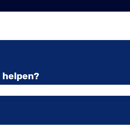
 helpen?
zoekveld is leeg.