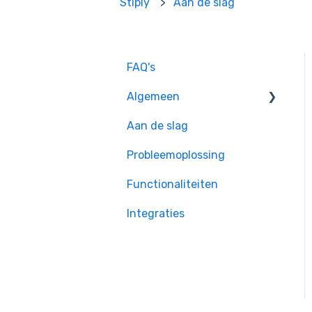
Stiply
Aan de slag
FAQ's
Algemeen
Aan de slag
Privacy &
Rechtsgeldigheid
Probleemoplossing
Enterprise instellingen
Functionaliteiten
Inloggen
Integraties