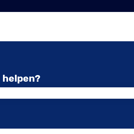
 helpen?
zoekveld is leeg.