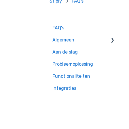
Stiply
FAQ's
FAQ's
Algemeen
Aan de slag
Privacy &
Rechtsgeldigheid
Probleemoplossing
Enterprise instellingen
Functionaliteiten
Inloggen
Integraties